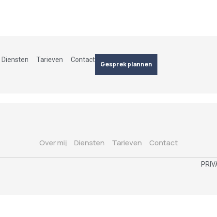
Diensten
Tarieven
Contact
Gesprek plannen
Over mij
Diensten
Tarieven
Contact
PRIV